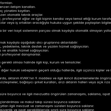
formları.
nzeri iletişim kanalları.
eç yönetimi kayıtları.
nzeri otomatik teknik araçlar.
 profesyonel ağlar ve ilgili kişinin kendisi veya temsil ettiği kurum tarafı
ılar veya iş ortakları aracılığıyla hukuka uygun şekilde paylaşılan bilgiler
bir veri kayıt sisteminin parçası olmak kaydıyla otomatik olmayan yollarl
lmak kaydıyla aşağıdaki alıcı gruplarına aktarılabilir:
k, yedekleme, teknik destek ve yazılım hizmet sağlayıcıları.
s ve analitik hizmet sağlayıcıları.
i profesyonel danışmanlar.
erekli olması halinde ilgili kişi, kurum ve temsilciler.
i.
ğer hukuki sebeplerin geçerli olduğu hallerde, ilgili üçüncü kişiler ve h
larda, aktarım KVKK'nın 9. maddesi ve ilgili ikincil düzenlemelerde öngö
leşmeler, bağlayıcı şirket kuralları, arızi aktarım halleri veya açık rıza g
lan süre boyunca ve ilgili mevzuatta öngörülen zamanaşımı, saklama, ispat 
nuçlandırılması ve makul takip süresi boyunca saklanır.
ayıtları ilgili mevzuat ve zamanaşımı süreleri boyunca saklanır.
 güvenlik ve ispat gereklilikleriyle sınırlı süre boyunca saklanır.