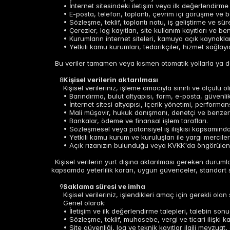
• İnternet sitesindeki iletişim veya ilk değerlendirme 
• E-posta, telefon, toplantı, çevrim içi görüşme ve be
• Sözleşme, teklif, toplantı notu, iş geliştirme ve sür
• Çerezler, log kayıtları, site kullanım kayıtları ve be
• Kurumların internet siteleri, kamuya açık kaynaklar,
• Yetkili kamu kurumları, tedarikçiler, hizmet sağlayıc
Bu veriler tamamen veya kısmen otomatik yollarla ya da 
Kişisel verilerin aktarılması
Kişisel verileriniz, işleme amacıyla sınırlı ve ölçülü o
• Barındırma, bulut altyapısı, form, e-posta, güvenli
• İnternet sitesi altyapısı, içerik yönetimi, performan
• Mali müşavir, hukuk danışmanı, denetçi ve benzer
• Bankalar, ödeme ve finansal işlem tarafları.
• Sözleşmesel veya potansiyel iş ilişkisi kapsamında g
• Yetkili kamu kurum ve kuruluşları ile yargı merciler
• Açık rızanızın bulunduğu veya KVKK'da öngörülen di
Kişisel verilerin yurt dışına aktarılması gereken durum
kapsamda yeterlilik kararı, uygun güvenceler, standart söz
Saklama süresi ve imha
Kişisel verileriniz, işlendikleri amaç için gerekli o
Genel olarak:
• İletişim ve ilk değerlendirme talepleri, talebin so
• Sözleşme, teklif, muhasebe, vergi ve ticari ilişki k
• Site güvenliği, log ve teknik kayıtlar ilgili mevzuat,