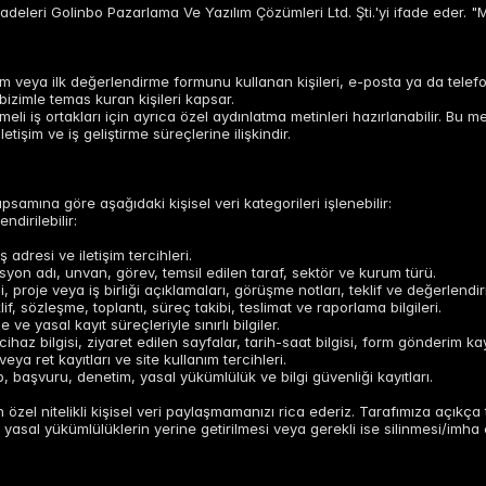
ifadeleri Golinbo Pazarlama Ve Yazılım Çözümleri Ltd. Şti.'yi ifade eder
tişim veya ilk değerlendirme formunu kullanan kişileri, e-posta ya da tele
bizimle temas kuran kişileri kapsar.
meli iş ortakları için ayrıca özel aydınlatma metinleri hazırlanabilir. Bu m
etişim ve iş geliştirme süreçlerine ilişkindir.
apsamına göre aşağıdaki kişisel veri kategorileri işlenebilir:
ndirilebilir:
ş adresi ve iletişim tercihleri.
yon adı, unvan, görev, temsil edilen taraf, sektör ve kurum türü.
, proje veya iş birliği açıklamaları, görüşme notları, teklif ve değerlendir
lif, sözleşme, toplantı, süreç takibi, teslimat ve raporlama bilgileri.
ve yasal kayıt süreçleriyle sınırlı bilgiler.
e cihaz bilgisi, ziyaret edilen sayfalar, tarih-saat bilgisi, form gönderim kayı
veya ret kayıtları ve site kullanım tercihleri.
p, başvuru, denetim, yasal yükümlülük ve bilgi güvenliği kayıtları.
zel nitelikli kişisel veri paylaşmamanızı rica ederiz. Tarafımıza açıkça tal
asal yükümlülüklerin yerine getirilmesi veya gerekli ise silinmesi/imha ed