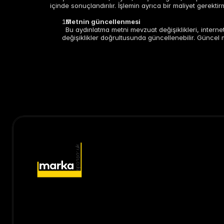
içinde sonuçlandırılır. İşlemin ayrıca bir maliyet gerekti
Metnin güncellenmesi
Bu aydınlatma metni mevzuat değişiklikleri, internet
değişiklikler doğrultusunda güncellenebilir. Güncel
KURUMSAL İŞ BİRLİKLERİ İÇİN
Sponsorluk ve ortaklık süreçlerinde değer, doğru kapsam, net rol paylaşımı ve 