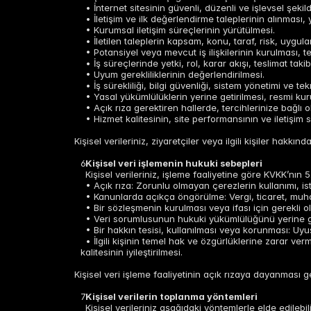
• İnternet sitesinin güvenli, düzenli ve işlevsel şekild
• İletişim ve ilk değerlendirme taleplerinin alınması,
• Kurumsal iletişim süreçlerinin yürütülmesi.
• İletilen taleplerin kapsam, konu, taraf, risk, uygula
• Potansiyel veya mevcut iş ilişkilerinin kurulması, 
• İş süreçlerinde yetki, rol, karar akışı, teslimat tak
• Uyum gerekliliklerinin değerlendirilmesi.
• İş sürekliliği, bilgi güvenliği, sistem yönetimi ve t
• Yasal yükümlülüklerin yerine getirilmesi, resmi kur
• Açık rıza gerektiren hallerde, tercihlerinize bağlı o
• Hizmet kalitesinin, site performansının ve iletişim 
Kişisel verileriniz, ziyaretçiler veya ilgili kişiler h
Kişisel veri işlemenin hukuki sebepleri
Kişisel verileriniz, işleme faaliyetine göre KVKK’nı
• Açık rıza: Zorunlu olmayan çerezlerin kullanımı, ist
• Kanunlarda açıkça öngörülme: Vergi, ticaret, muha
• Bir sözleşmenin kurulması veya ifası için gerekli ol
• Veri sorumlusunun hukuki yükümlülüğünü yerine get
• Bir hakkın tesisi, kullanılması veya korunması: Uyu
• İlgili kişinin temel hak ve özgürlüklerine zarar ve
kalitesinin iyileştirilmesi.
Kişisel veri işleme faaliyetinin açık rızaya dayanması ge
Kişisel verilerin toplanma yöntemleri
Kişisel verileriniz aşağıdaki yöntemlerle elde edilebili