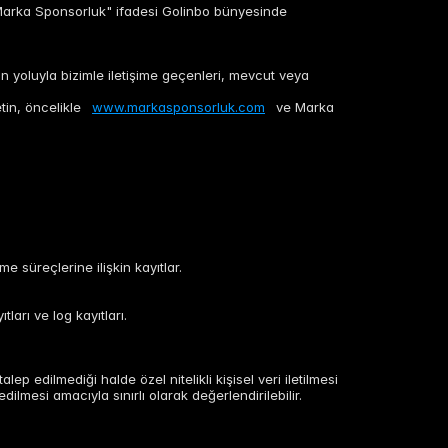
. "Marka Sponsorluk" ifadesi Golinbo bünyesinde
fon yoluyla bizimle iletişime geçenleri, mevcut veya
etin, öncelikle
www.markasponsorluk.com
ve Marka
me süreçlerine ilişkin kayıtlar.
tları ve log kayıtları.
ep edilmediği halde özel nitelikli kişisel veri iletilmesi
ilmesi amacıyla sınırlı olarak değerlendirilebilir.