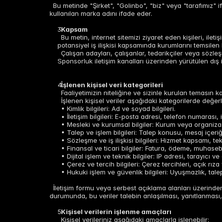
Bu metinde "Şirket", "Golinbo", "biz" veya "tarafımız" 
kullanılan marka adını ifade eder.
Kapsam
Bu metin, internet sitemizi ziyaret eden kişileri, ile
potansiyel iş ilişkisi kapsamında kurumlarını temsilen 
Çalışan adayları, çalışanlar, tedarikçiler veya sözleş
Sponsorluk iletişim kanalları üzerinden yürütülen dış il
İşlenen kişisel veri kategorileri
Faaliyetimizin niteliğine ve sizinle kurulan temasın k
İşlenen kişisel veriler aşağıdaki kategorilerde değerle
• Kimlik bilgileri: Ad ve soyad bilgileri.
• İletişim bilgileri: E-posta adresi, telefon numarası, i
• Mesleki ve kurumsal bilgiler: Kurum veya organizas
• Talep ve işlem bilgileri: Talep konusu, mesaj içeriği
• Sözleşme ve iş ilişkisi bilgileri: Hizmet kapsamı, tek
• Finansal ve ticari bilgiler: Fatura, ödeme, muhasebe 
• Dijital işlem ve teknik bilgiler: IP adresi, tarayıcı v
• Çerez ve tercih bilgileri: Çerez tercihleri, açık rıza 
• Hukuki işlem ve güvenlik bilgileri: Uyuşmazlık, tale
İletişim formu veya serbest açıklama alanları üzerinden ö
durumunda, bu veriler talebin anlaşılması, yanıtlanması, y
Kişisel verilerin işlenme amaçları
Kişisel verileriniz aşağıdaki amaçlarla işlenebilir: