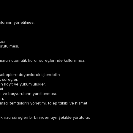
larının yönetilmesi.
ası.
ürütülmesi.
asıran otomatik karar süreçlerinde kullanılmaz.
ebeplere dayanılarak işlenebilir:
k süreçler.
n kayıt ve yükümlülükler.
mi.
ı ve başvuruların yanıtlanması.
rı.
umsal temasların yönetimi, talep takibi ve hizmet
 rıza süreçleri birbirinden ayrı şekilde yürütülür.