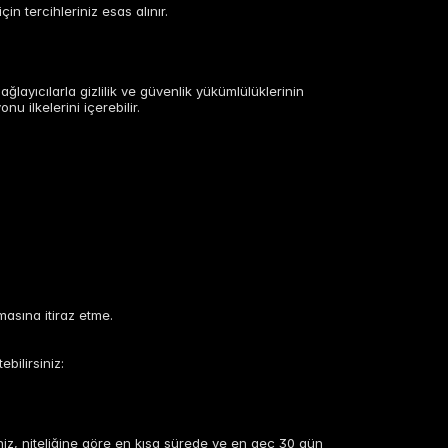
in tercihleriniz esas alınır.
 sağlayıcılarla gizlilik ve güvenlik yükümlülüklerinin
 ilkelerini içerebilir.
masına itiraz etme.
bilirsiniz:
riniz, niteliğine göre en kısa sürede ve en geç 30 gün