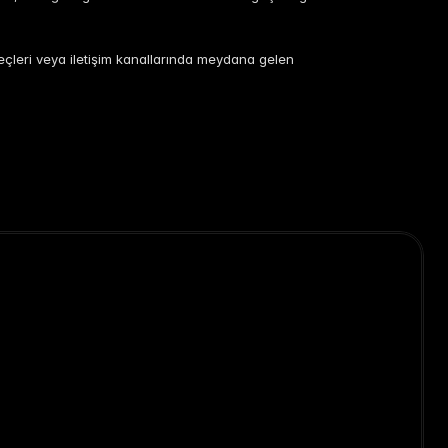
üreçleri veya iletişim kanallarında meydana gelen
Spor
urumlar
Mega Etkinlikler
Kamu Yararı Projeleri
ve Vakıflar
Sivil Toplum ve Vakıf Programları