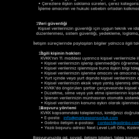
• Çerezlere ilişkin saklama süreleri, çerez kategorisi
İşleme amacının ve hukuki sebebin ortadan kalkması hal
Veri güvenliği
Kişisel verilerinizin güvenliği için uygun teknik ve idar
düzenlenmesi, sistem güvenliği, yedekleme, loglama, ye
İletişim süreçlerinde paylaşılan bilgiler yalnızca ilgili t
İlgili kişinin hakları
KVKK'nın 11. maddesi uyarınca kişisel verilerinizle i
• Kişisel verilerinizin işlenip işlenmediğini öğrenme
• Kişisel verileriniz işlenmişse buna ilişkin bilgi tal
• Kişisel verilerinizin işlenme amacını ve amacına 
• Yurt içinde veya yurt dışında kişisel verilerinizin a
• Kişisel verilerinizin eksik veya yanlış işlenmiş ol
• KVKK'da öngörülen şartlar çerçevesinde kişisel ve
• Düzeltme, silme veya yok etme işlemlerinin kişisel 
• İşlenen verilerinizin münhasıran otomatik sisteml
• Kişisel verilerinizin kanuna aykırı olarak işlenm
Başvuru yöntemi
KVKK kapsamındaki taleplerinizi, kimliğinizi doğrulam
• E-posta:
info@markasponsorluk.com
• Golinbo iletişim e-postası:
contact@golinbo.co
• Yazılı başvuru adresi: Next Level Loft Ofis, Kızı
Başvurunuzda ad, soyad, iletişim bilgileri, talep konusu