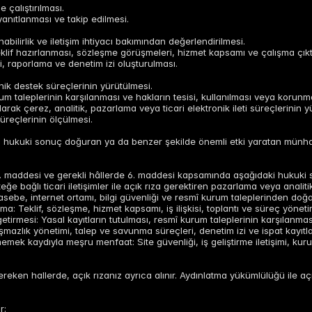
e çalıştırılması.
 yanıtlanması ve takip edilmesi.
nabilirlik ve iletişim ihtiyacı bakımından değerlendirilmesi.
teklif hazırlanması, sözleşme görüşmeleri, hizmet kapsamı ve çalışma çıktı
ibi, raporlama ve denetim izi oluşturulması.
eknik destek süreçlerinin yürütülmesi.
um taleplerinin karşılanması ve hakların tesisi, kullanılması veya korunm
larak çerez, analitik, pazarlama veya ticari elektronik ileti süreçlerinin y
süreçlerinin ölçülmesi.
akkında hukuki sonuç doğuran ya da benzer şekilde önemli etki yaratan münh
n 5. maddesi ve gerekli hâllerde 6. maddesi kapsamında aşağıdaki hukuki s
eğe bağlı ticari iletişimler ile açık rıza gerektiren pazarlama veya analiti
sebe, internet ortamı, bilgi güvenliği ve resmî kurum taleplerinden doğa
ma: Teklif, sözleşme, hizmet kapsamı, iş ilişkisi, toplantı ve süreç yöneti
irmesi: Yasal kayıtların tutulması, resmî kurum taleplerinin karşılanmas
şmazlık yönetimi, talep ve savunma süreçleri, denetim izi ve ispat kayıtla
rmemek kaydıyla meşru menfaat: Site güvenliği, iş geliştirme iletişimi, kur
reken hallerde, açık rızanız ayrıca alınır. Aydınlatma yükümlülüğü ile açık
r: