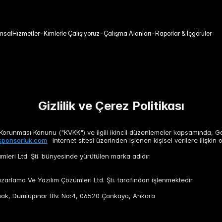
msal
Hizmetler
Kimlerle Çalışıyoruz
Çalışma Alanları
Raporlar & İçgörüler
Gizlilik ve Çerez Politikası
n Korunması Kanunu ("KVKK") ve ilgili ikincil düzenlemeler kapsamında, Go
ponsorluk.com
internet sitesi üzerinden işlenen kişisel verilere ilişkin o
eri Ltd. Şti. bünyesinde yürütülen marka adıdır.
Pazarlama Ve Yazılım Çözümleri Ltd. Şti. tarafından işlenmektedir.
ılırmak, Dumlupınar Blv. No:4, 06520 Çankaya, Ankara