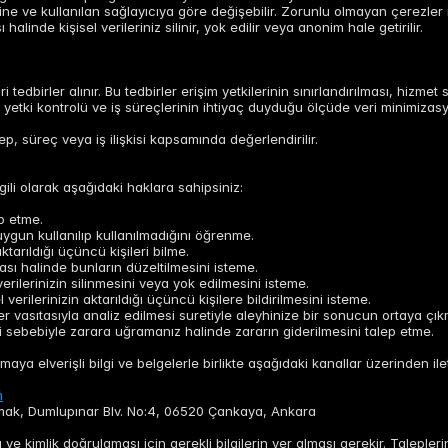
ne ve kullanılan sağlayıcıya göre değişebilir. Zorunlu olmayan çerezler iç
inde kişisel verileriniz silinir, yok edilir veya anonim hale getirilir.
i tedbirler alınır. Bu tedbirler erişim yetkilerinin sınırlandırılması, hizmet
tki kontrolü ve iş süreçlerinin ihtiyaç duyduğu ölçüde veri minimizasyonu
alep, süreç veya iş ilişkisi kapsamında değerlendirilir.
lgili olarak aşağıdaki haklara sahipsiniz:
.
ep etme.
uygun kullanılıp kullanılmadığını öğrenme.
ktarıldığı üçüncü kişileri bilme.
ması halinde bunların düzeltilmesini isteme.
rilerinizin silinmesini veya yok edilmesini isteme.
verilerinizin aktarıldığı üçüncü kişilere bildirilmesini isteme.
er vasıtasıyla analiz edilmesi suretiyle aleyhinize bir sonucun ortaya çık
esi sebebiyle zarara uğramanız halinde zararın giderilmesini talep etme.
aya elverişli bilgi ve belgelerle birlikte aşağıdaki kanallar üzerinden ilete
m
lırmak, Dumlupınar Blv. No:4, 06520 Çankaya, Ankara
 ve kimlik doğrulaması için gerekli bilgilerin yer alması gerekir. Taleple