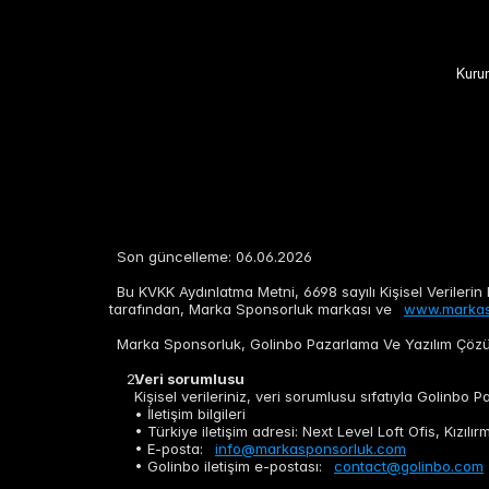
Kuru
Son güncelleme: 06.06.2026
Bu KVKK Aydınlatma Metni, 6698 sayılı Kişisel Verileri
tarafından, Marka Sponsorluk markası ve
www.markas
Marka Sponsorluk, Golinbo Pazarlama Ve Yazılım Çözüml
Veri sorumlusu
Kişisel verileriniz, veri sorumlusu sıfatıyla Golinbo 
• İletişim bilgileri
• Türkiye iletişim adresi: Next Level Loft Ofis, Kız
• E-posta:
info@markasponsorluk.com
• Golinbo iletişim e-postası:
contact@golinbo.com