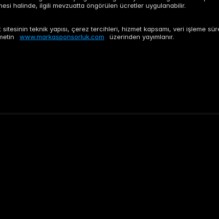
rmesi halinde, ilgili mevzuatta öngörülen ücretler uygulanabilir.
 sitesinin teknik yapısı, çerez tercihleri, hizmet kapsamı, veri işleme s
 metin
www.markasponsorluk.com
üzerinden yayımlanır.
Kurumsal
Sponsorluk Portföy Yönetimi
Hak Sahipleri ve Projeler
Değerleme ve Anlaşma Yapılandırma
Markalar ve Yatırımcı K
Hak Sahibi Gelir Geliştirme
Kamu Kurumları
Kamu ve Kurumsal Paydaş Yönetimi
Sivil Toplum Kuruluşları 
Mega Etkinlik PMO
Ölçümleme, Veri Hakları ve Denetim
izlenebilir sonuçlarla güçlenir. 