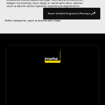
uluslararası festival yapılarında değer resmi partnerlik katmanları, 
kategori münhasırlığı, yayın ölçeği, ev sahibi şehir etkisi, katılımcı 
verisi ve etkinlik sonrası raporlama kapasitesiyle değerlendirilir.
Resmi Ortaklık Programını Planlayın
Resmi Ortaklık Programını Plan
Haklar, kategoriler, yayın ve kanıtlanabilir değer
Kurumsal
Sponsorluk Portföy Yönetimi
Değerleme ve Anlaşma Yapılandırma
Hak Sahibi Gelir Geliştirme
Kamu ve Kurumsal Paydaş Yönetimi
Mega Etkinlik PMO