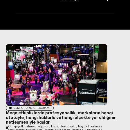
Mega etkinliklerin değeri kapanış günüyle 
statüleri, kullanım hakları ve marka sınırları 
bitmez. Ekonomik etki, şehir itibarı, katılımcı
baştan tanımlanmalıdır.
verisi, altyapı kullanımı ve marka hafızası 
etkinlik sonrasında da takip edilir.
RESMİ ORTAKLIK PROGRAMI
Mega etkinliklerde profesyonellik, markaların hangi 
statüyle, hangi haklarla ve hangi ölçekte yer aldığının 
netleşmesiyle başlar.
Olimpiyatlar, dünya kupaları, kıtasal turnuvalar, büyük fuarlar ve 