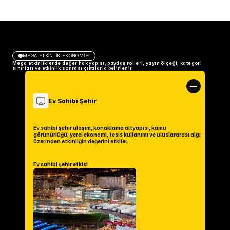
MEGA ETKİNLİK EKONOMİSİ
Mega etkinliklerde değer hak yapısı, paydaş rolleri, yayın ölçeği, kategori 
sınırları ve etkinlik sonrası çıktılarla belirlenir. 
Ev Sahibi Şehir
Ev sahibi şehir ulaşım, konaklama altyapısı, kamu 
görünürlüğü, yerel ekonomi, tesis kullanımı ve uluslararası algı 
üzerinden etkinliğin değerini etkiler.
Ev sahibi şehir etkisi